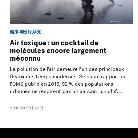
健康与医疗系统
Air toxique : un cocktail de
molécules encore largement
méconnu
La pollution de l’air demeure l’un des principaux
fléaux des temps modernes. Selon un rapport de
l’OMS publié en 2016, 92 % des populations
urbaines ne respirent pas un air sain ; un chif...
2018年07月02日