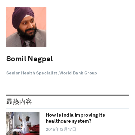
Somil Nagpal
Senior Health Specialist, World Bank Group
最热内容
How is India improving its
healthcare system?
2015年12月17日