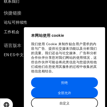
联系我们
快捷链接
论坛可持续性
工作机会
本网站使用 cookie
我们使用 Cookie 来制作贴合用户需求的内
语言版本
容与广告、提供社交媒体功能以及分析我们
的流量。我们还会与社交媒体、广告和分析
EN
ES
中文
日本語
▪
▪
▪
合作伙伴分享您对我们网站的使用情况，这
些合作伙伴可能会将此类信息与您提供给他
们或他们在您使用其服务的过程中收集的其
他信息相结合。
拒绝
隐私政策和服务条款
全部允许
站点地图
自定义
©
2026
世界经济论坛
EN
ES
中文
日本語