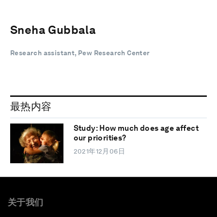
Sneha Gubbala
Research assistant, Pew Research Center
最热内容
Study: How much does age affect
our priorities?
2021年12月06日
关于我们