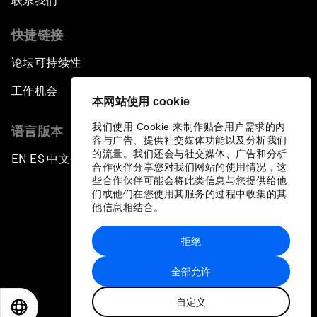
联系我们
快捷链接
论坛可持续性
工作机会
本网站使用 cookie
我们使用 Cookie 来制作贴合用户需求的内
语言版本
容与广告、提供社交媒体功能以及分析我们
的流量。我们还会与社交媒体、广告和分析
EN
ES
中文
日本語
▪
▪
▪
合作伙伴分享您对我们网站的使用情况，这
些合作伙伴可能会将此类信息与您提供给他
们或他们在您使用其服务的过程中收集的其
他信息相结合。
拒绝
隐私政策和服务条款
全部允许
站点地图
自定义
©
2026
世界经济论坛
EN
ES
中文
日本語