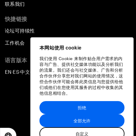
联系我们
快捷链接
论坛可持续性
工作机会
本网站使用 cookie
我们使用 Cookie 来制作贴合用户需求的内
语言版本
容与广告、提供社交媒体功能以及分析我们
的流量。我们还会与社交媒体、广告和分析
EN
ES
中文
日本語
▪
▪
▪
合作伙伴分享您对我们网站的使用情况，这
些合作伙伴可能会将此类信息与您提供给他
们或他们在您使用其服务的过程中收集的其
他信息相结合。
拒绝
隐私政策和服务条款
全部允许
站点地图
自定义
©
2026
世界经济论坛