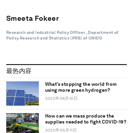
Smeeta Fokeer
Research and Industrial Policy Officer , Department of
Policy Research and Statistics (PRS) of UNIDO
最热内容
What's stopping the world from
using more green hydrogen?
2022年08月10日
How can we mass produce the
supplies needed to fight COVID-19?
2020年05月11日