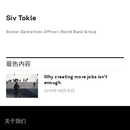
Siv Tokle
Senior Operations Officer, World Bank Group
最热内容
Why creating more jobs isn't
enough
2016年08月15日
关于我们