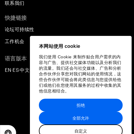
联系我们
快捷链接
论坛可持续性
工作机会
本网站使用 cookie
我们使用 Cookie 来制作贴合用户需求的内
语言版本
容与广告、提供社交媒体功能以及分析我们
的流量。我们还会与社交媒体、广告和分析
EN
ES
中文
日本語
▪
▪
▪
合作伙伴分享您对我们网站的使用情况，这
些合作伙伴可能会将此类信息与您提供给他
们或他们在您使用其服务的过程中收集的其
他信息相结合。
拒绝
隐私政策和服务条款
全部允许
站点地图
自定义
©
2026
世界经济论坛
EN
ES
中文
日本語