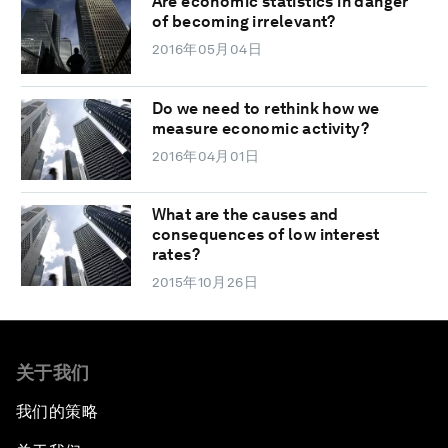
Are economic statistics in danger
of becoming irrelevant?
2016年05月04日
Do we need to rethink how we
measure economic activity?
2016年04月01日
What are the causes and
consequences of low interest
rates?
2015年10月26日
关于我们
我们的策略