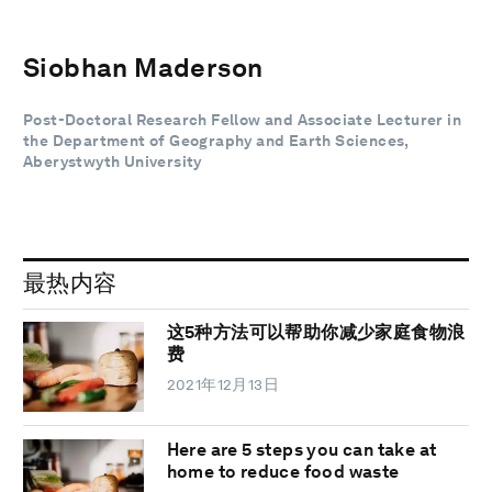
Siobhan Maderson
Post-Doctoral Research Fellow and Associate Lecturer in
the Department of Geography and Earth Sciences,
Aberystwyth University
最热内容
这5种方法可以帮助你减少家庭食物浪
费
2021年12月13日
Here are 5 steps you can take at
home to reduce food waste