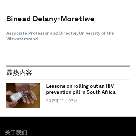
Sinead Delany-Moretlwe
Associate Professor and Director, University of the
Witwatersrand
最热内容
Lessons on rolling out an HIV
prevention pill in South Africa
2017年12月07日
关于我们