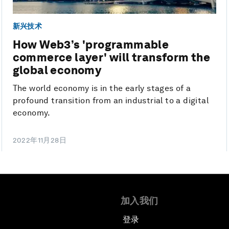
新兴技术
How Web3’s 'programmable
commerce layer' will transform the
global economy
The world economy is in the early stages of a
profound transition from an industrial to a digital
economy.
2022年11月28日
加入我们
登录