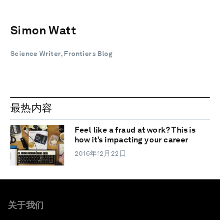
Simon Watt
Science Writer, Frontiers Blog
最热内容
Feel like a fraud at work? This is
how it's impacting your career
2016年12月22日
关于我们