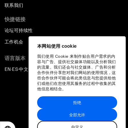
联系我们
快捷链接
论坛可持续性
工作机会
本网站使用 cookie
我们使用 Cookie 来制作贴合用户需求的内
语言版本
容与广告、提供社交媒体功能以及分析我们
的流量。我们还会与社交媒体、广告和分析
EN
ES
中文
日本語
▪
▪
▪
合作伙伴分享您对我们网站的使用情况，这
些合作伙伴可能会将此类信息与您提供给他
们或他们在您使用其服务的过程中收集的其
他信息相结合。
拒绝
隐私政策和服务条款
全部允许
站点地图
自定义