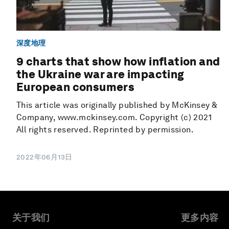
深度地理
9 charts that show how inflation and
the Ukraine war are impacting
European consumers
This article was originally published by McKinsey &
Company, www.mckinsey.com. Copyright (c) 2021
All rights reserved. Reprinted by permission.
2022年06月13日
关于我们
更多内容