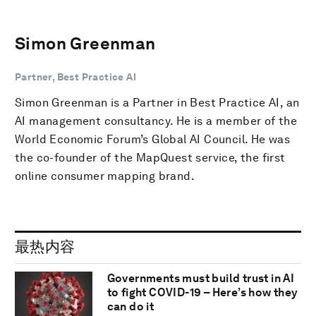
Simon Greenman
Partner, Best Practice AI
Simon Greenman is a Partner in Best Practice AI, an
AI management consultancy. He is a member of the
World Economic Forum’s Global AI Council. He was
the co-founder of the MapQuest service, the first
online consumer mapping brand.
最热内容
Governments must build trust in AI
to fight COVID-19 – Here’s how they
can do it