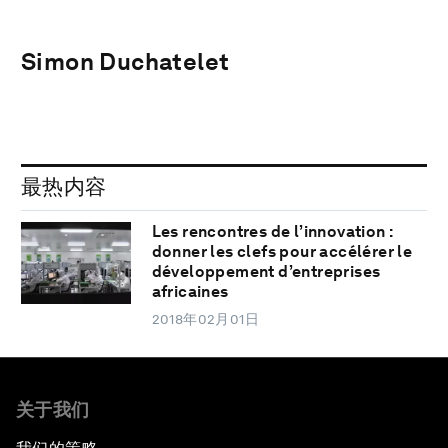
Simon Duchatelet
最热内容
Les rencontres de l’innovation :
donner les clefs pour accélérer le
développement d’entreprises
africaines
2018年02月01日
关于我们