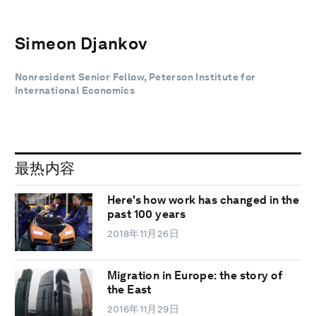
Simeon Djankov
Nonresident Senior Fellow, Peterson Institute for
International Economics
最热内容
Here's how work has changed in the
past 100 years
2018年11月26日
Migration in Europe: the story of
the East
2016年11月29日