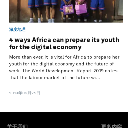
深度地理
4 ways Africa can prepare its youth
for the digital economy
More than ever, it is vital for Africa to prepare her
youth for the digital economy and the future of
work. The World Development Report 2019 notes
that the labour market of the future wi...
2019年05月29日
关于我们
更多内容