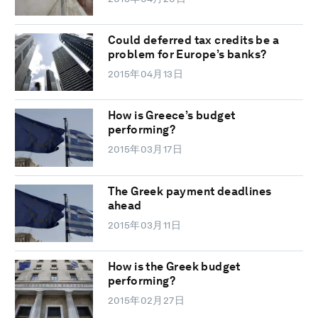
Could deferred tax credits be a
problem for Europe’s banks?
2015年04月13日
How is Greece’s budget
performing?
2015年03月17日
The Greek payment deadlines
ahead
2015年03月11日
How is the Greek budget
performing?
2015年02月27日