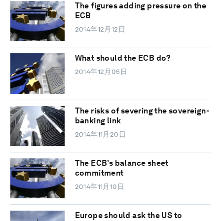
The figures adding pressure on the
ECB
2014年12月12日
What should the ECB do?
2014年12月05日
The risks of severing the sovereign-
banking link
2014年11月20日
The ECB’s balance sheet
commitment
2014年11月10日
Europe should ask the US to