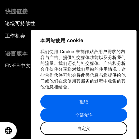
快捷链接
论坛可持续性
工作机会
本网站使用 cookie
我们使用 Cookie 来制作贴合用户需求的内
语言版本
容与广告、提供社交媒体功能以及分析我们
的流量。我们还会与社交媒体、广告和分析
EN
ES
中文
日本語
▪
▪
▪
合作伙伴分享您对我们网站的使用情况，这
些合作伙伴可能会将此类信息与您提供给他
们或他们在您使用其服务的过程中收集的其
他信息相结合。
拒绝
隐私政策和服务条款
全部允许
站点地图
自定义
©
2026
世界经济论坛
EN
ES
中文
日本語