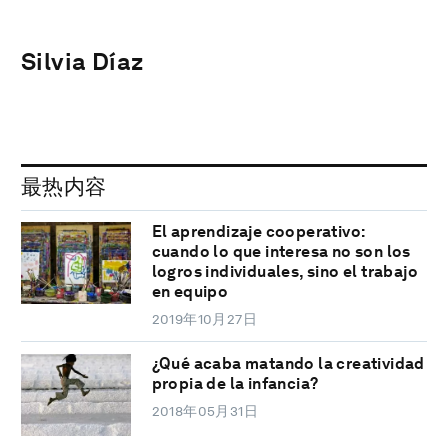
Silvia Díaz
最热内容
El aprendizaje cooperativo:
cuando lo que interesa no son los
logros individuales, sino el trabajo
en equipo
2019年10月27日
¿Qué acaba matando la creatividad
propia de la infancia?
2018年05月31日