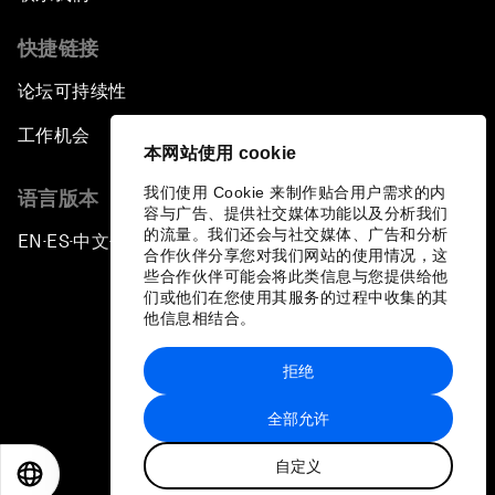
快捷链接
论坛可持续性
工作机会
本网站使用 cookie
我们使用 Cookie 来制作贴合用户需求的内
语言版本
容与广告、提供社交媒体功能以及分析我们
的流量。我们还会与社交媒体、广告和分析
EN
ES
中文
日本語
▪
▪
▪
合作伙伴分享您对我们网站的使用情况，这
些合作伙伴可能会将此类信息与您提供给他
们或他们在您使用其服务的过程中收集的其
他信息相结合。
拒绝
隐私政策和服务条款
全部允许
站点地图
自定义
©
2026
世界经济论坛
EN
ES
中文
日本語