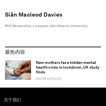
Siân Macleod Davies
PhD Researcher, Liverpool John Moores University
最热内容
New mothers face hidden mental
health crisis in lockdown, UK study
finds
2021年02月22日
关于我们