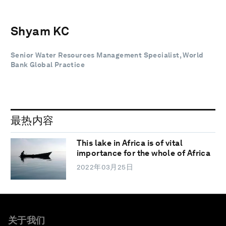
Shyam KC
Senior Water Resources Management Specialist, World
Bank Global Practice
最热内容
This lake in Africa is of vital
importance for the whole of Africa
2022年03月25日
关于我们