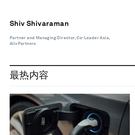
Shiv Shivaraman
Partner and Managing Director, Co-Leader Asia,
AlixPartners
最热内容