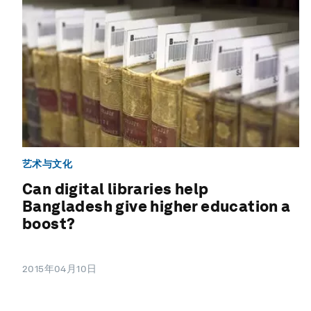
艺术与文化
Can digital libraries help
Bangladesh give higher education a
boost?
2015年04月10日