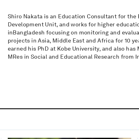
Shiro Nakata is an Education Consultant for th
Development Unit, and works for higher educati
inBangladesh focusing on monitoring and evalua
projects in Asia, Middle East and Africa for 10 
earned his PhD at Kobe University, and also has
MRes in Social and Educational Research from In