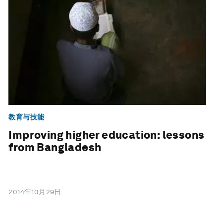
教育与技能
Improving higher education: lessons
from Bangladesh
2014年10月29日