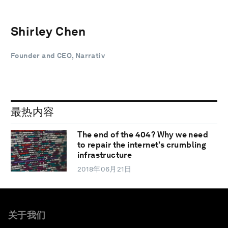
Shirley Chen
Founder and CEO, Narrativ
最热内容
The end of the 404? Why we need
to repair the internet’s crumbling
infrastructure
2018年06月21日
关于我们