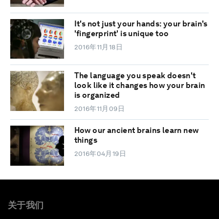
It's not just your hands: your brain's
'fingerprint' is unique too
2016年11月18日
The language you speak doesn't
look like it changes how your brain
is organized
2016年11月09日
How our ancient brains learn new
things
2016年04月19日
关于我们