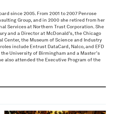
Board since 2005. From 2001 to 2007 Penrose
sulting Group, and in 2000 she retired from her
onal Services at Northern Trust Corporation. She
sury and a Director at McDonald's, the Chicago
cal Center, the Museum of Science and Industry
 roles include Entrust DataCard, Nalco, and EFD
 the University of Birmingham and a Master's
e also attended the Executive Program of the