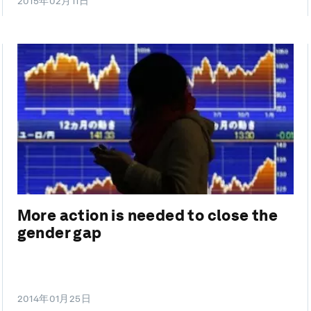
2015年02月11日
More action is needed to close the
gender gap
2014年01月25日