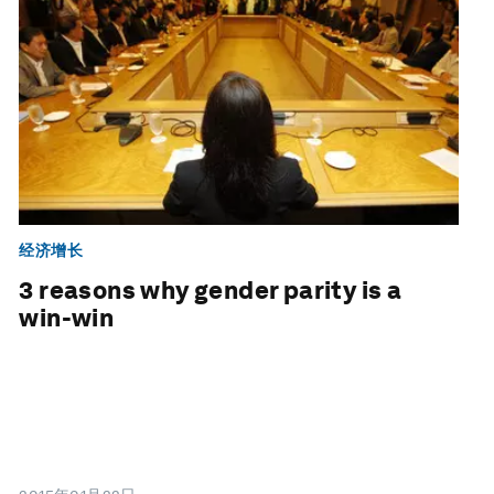
经济增长
3 reasons why gender parity is a
win-win