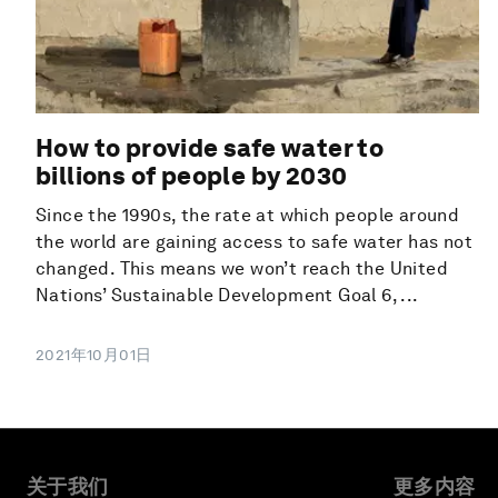
How to provide safe water to
billions of people by 2030
Since the 1990s, the rate at which people around
the world are gaining access to safe water has not
changed. This means we won’t reach the United
Nations’ Sustainable Development Goal 6, ...
2021年10月01日
关于我们
更多内容