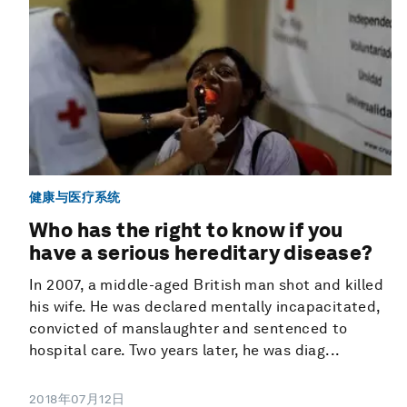
健康与医疗系统
Who has the right to know if you
have a serious hereditary disease?
In 2007, a middle-aged British man shot and killed
his wife. He was declared mentally incapacitated,
convicted of manslaughter and sentenced to
hospital care. Two years later, he was diag...
2018年07月12日