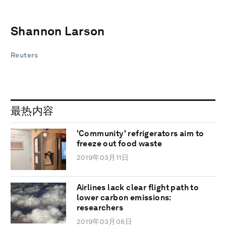
Shannon Larson
Reuters
最热内容
'Community' refrigerators aim to
freeze out food waste
2019年03月11日
Airlines lack clear flight path to
lower carbon emissions:
researchers
2019年03月06日