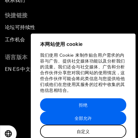
联系我们
快捷链接
论坛可持续性
工作机会
本网站使用 cookie
我们使用 Cookie 来制作贴合用户需求的内
语言版本
容与广告、提供社交媒体功能以及分析我们
的流量。我们还会与社交媒体、广告和分析
EN
ES
中文
日本語
▪
▪
▪
合作伙伴分享您对我们网站的使用情况，这
些合作伙伴可能会将此类信息与您提供给他
们或他们在您使用其服务的过程中收集的其
他信息相结合。
拒绝
隐私政策和服务条款
全部允许
站点地图
自定义
©
2026
世界经济论坛
EN
ES
中文
日本語