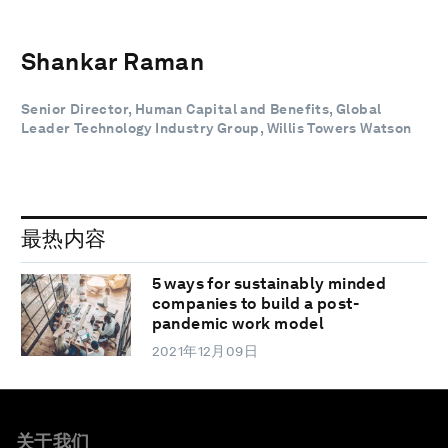
Shankar Raman
Senior Director, Human Capital and Benefits, Global
Leader Technology Industry Group, Willis Towers Watson
最热内容
5 ways for sustainably minded
companies to build a post-
pandemic work model
2021年12月09日
关于我们