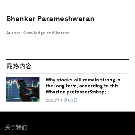
Shankar Parameshwaran
Author, Knowledge at Wharton
最热内容
Why stocks will remain strong in
the long term, according to this
Wharton professor&nbsp;
2022年11月03日
关于我们