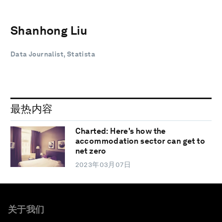
Shanhong Liu
Data Journalist, Statista
最热内容
Charted: Here's how the
accommodation sector can get to
net zero
2023年03月07日
关于我们