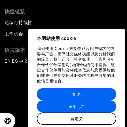
快捷链接
论坛可持续性
工作机会
本网站使用 cookie
我们使用 Cookie 来制作贴合用户需求的内
语言版本
容与广告、提供社交媒体功能以及分析我们
的流量。我们还会与社交媒体、广告和分析
EN
ES
中文
日本語
▪
▪
▪
合作伙伴分享您对我们网站的使用情况，这
些合作伙伴可能会将此类信息与您提供给他
们或他们在您使用其服务的过程中收集的其
他信息相结合。
拒绝
隐私政策和服务条款
全部允许
站点地图
自定义
©
2026
世界经济论坛
EN
ES
中文
日本語