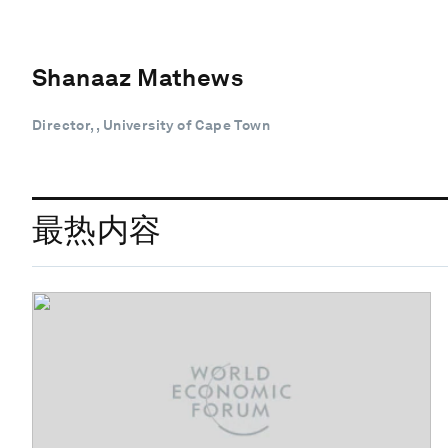
Shanaaz Mathews
Director, , University of Cape Town
最热内容