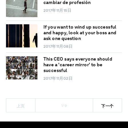
cambiar de profesión
2017年11月15日
If you want to wind up successful
and happy, look at your boss and
ask one question
2017年11月08日
This CEO says everyone should
have a 'career mirror' to be
successful
2017年11月02日
1/9
上页
下一个