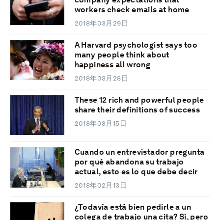
workers check emails at home
2018年03月29日
A Harvard psychologist says too
many people think about
happiness all wrong
2018年03月28日
These 12 rich and powerful people
share their definitions of success
2018年03月15日
Cuando un entrevistador pregunta
por qué abandona su trabajo
actual, esto es lo que debe decir
2018年02月13日
¿Todavía está bien pedirle a un
colega de trabajo una cita? Sí, pero