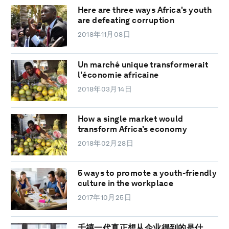
Here are three ways Africa's youth
are defeating corruption
2018年11月08日
Un marché unique transformerait
l'économie africaine
2018年03月14日
How a single market would
transform Africa’s economy
2018年02月28日
5 ways to promote a youth-friendly
culture in the workplace
2017年10月25日
千禧一代真正想从企业得到的是什