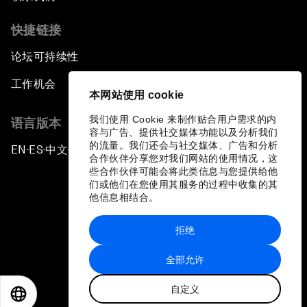
快捷链接
论坛可持续性
工作机会
本网站使用 cookie
我们使用 Cookie 来制作贴合用户需求的内
语言版本
容与广告、提供社交媒体功能以及分析我们
的流量。我们还会与社交媒体、广告和分析
EN
ES
中文
日本語
▪
▪
▪
合作伙伴分享您对我们网站的使用情况，这
些合作伙伴可能会将此类信息与您提供给他
们或他们在您使用其服务的过程中收集的其
他信息相结合。
拒绝
隐私政策和服务条款
全部允许
站点地图
自定义
©
2026
世界经济论坛
EN
ES
中文
日本語