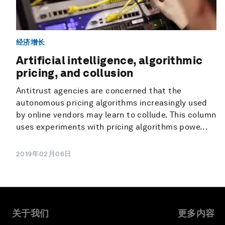
经济增长
Artificial intelligence, algorithmic
pricing, and collusion
Antitrust agencies are concerned that the
autonomous pricing algorithms increasingly used
by online vendors may learn to collude. This column
uses experiments with pricing algorithms powe...
2019年02月06日
关于我们
更多内容