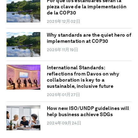
Por qué los estándares serán la
pieza clave de la implementación
de la COP30
2025年12月02日
Why standards are the quiet hero of
implementation at COP30
2025年11月19日
International Standards:
reflections from Davos on why
collaboration is key to a
sustainable, inclusive future
2025年01月27日
How new ISO/UNDP guidelines will
help business achieve SDGs
2024年09月24日