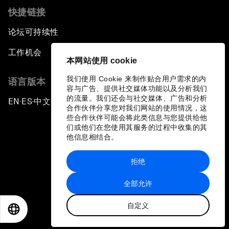
快捷链接
论坛可持续性
工作机会
本网站使用 cookie
我们使用 Cookie 来制作贴合用户需求的内
语言版本
容与广告、提供社交媒体功能以及分析我们
的流量。我们还会与社交媒体、广告和分析
EN
ES
中文
日本語
▪
▪
▪
合作伙伴分享您对我们网站的使用情况，这
些合作伙伴可能会将此类信息与您提供给他
们或他们在您使用其服务的过程中收集的其
他信息相结合。
拒绝
隐私政策和服务条款
全部允许
站点地图
自定义
©
2026
世界经济论坛
EN
ES
中文
日本語