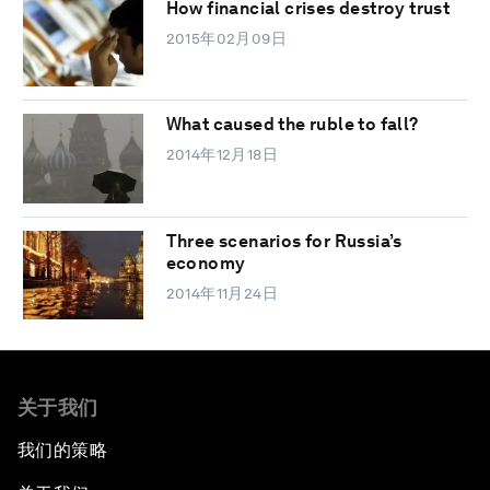
How financial crises destroy trust
2015年02月09日
What caused the ruble to fall?
2014年12月18日
Three scenarios for Russia’s
economy
2014年11月24日
关于我们
我们的策略