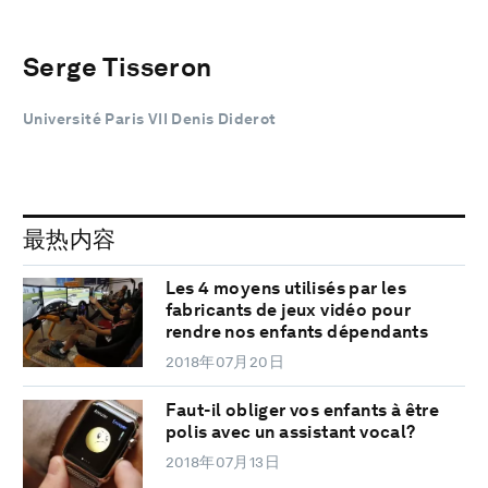
Serge Tisseron
Université Paris VII Denis Diderot
最热内容
Les 4 moyens utilisés par les
fabricants de jeux vidéo pour
rendre nos enfants dépendants
2018年07月20日
Faut-il obliger vos enfants à être
polis avec un assistant vocal?
2018年07月13日