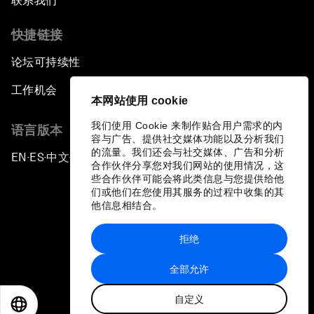
联系我们
快捷链接
论坛可持续性
工作机会
本网站使用 cookie
我们使用 Cookie 来制作贴合用户需求的内
语言版本
容与广告、提供社交媒体功能以及分析我们
的流量。我们还会与社交媒体、广告和分析
EN
ES
中文
日本語
▪
▪
▪
合作伙伴分享您对我们网站的使用情况，这
些合作伙伴可能会将此类信息与您提供给他
们或他们在您使用其服务的过程中收集的其
他信息相结合。
拒绝
隐私政策和服务条款
全部允许
站点地图
自定义
©
2026
世界经济论坛
EN
ES
中文
日本語