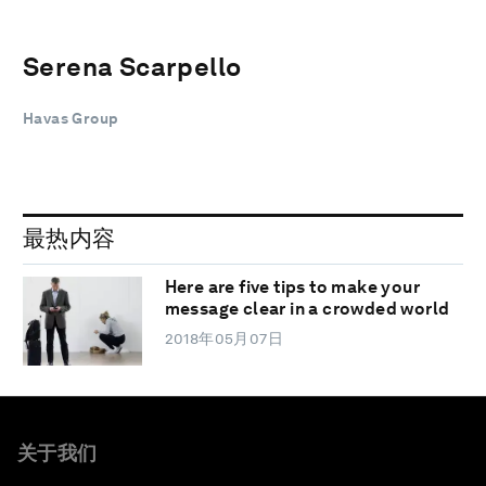
Serena Scarpello
Havas Group
最热内容
Here are five tips to make your
message clear in a crowded world
2018年05月07日
关于我们