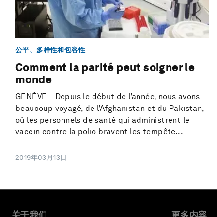
公平、多样性和包容性
Comment la parité peut soigner le
monde
GENÈVE – Depuis le début de l’année, nous avons
beaucoup voyagé, de l’Afghanistan et du Pakistan,
où les personnels de santé qui administrent le
vaccin contre la polio bravent les tempête...
2019年03月13日
关于我们
更多内容