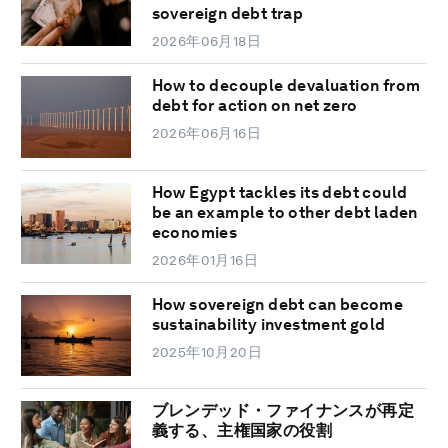
sovereign debt trap
2026年06月18日
How to decouple devaluation from
debt for action on net zero
2026年06月16日
How Egypt tackles its debt could
be an example to other debt laden
economies
2026年01月16日
How sovereign debt can become
sustainability investment gold
2025年10月20日
ブレンデッド・ファイナンスが再定
義する、主権国家の役割