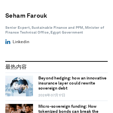
Seham Farouk
Senior Expert, Sustainable Finance and PFM, Minister of
Finance Technical Office, Egypt Government
Linkedin
最热内容
Beyond hedging: how an innovative
insurance layer could rewrite
sovereign debt
2026年07月17日
Micro-sovereign funding: How
tokenized bonds can break the