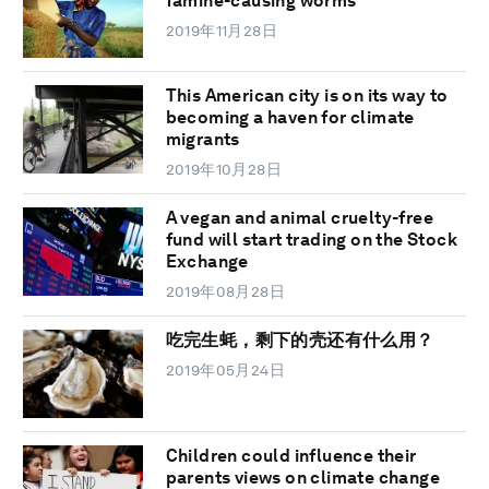
famine-causing worms
2019年11月28日
This American city is on its way to
becoming a haven for climate
migrants
2019年10月28日
A vegan and animal cruelty-free
fund will start trading on the Stock
Exchange
2019年08月28日
吃完生蚝，剩下的壳还有什么用？
2019年05月24日
Children could influence their
parents views on climate change