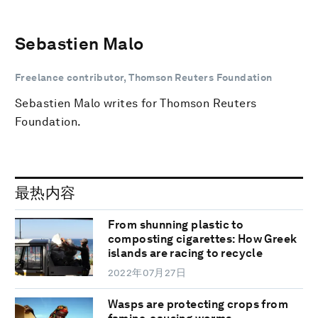
Sebastien Malo
Freelance contributor, Thomson Reuters Foundation
Sebastien Malo writes for Thomson Reuters
Foundation.
最热内容
From shunning plastic to
composting cigarettes: How Greek
islands are racing to recycle
2022年07月27日
Wasps are protecting crops from