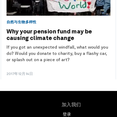
自然与生物多样性
Why your pension fund may be
causing climate change
If you got an unexpected windfall, what would you
do? Would you donate to charity, buy a flashy car,
or splash out on a piece of art?
2017年12月14日
加入我们
登录