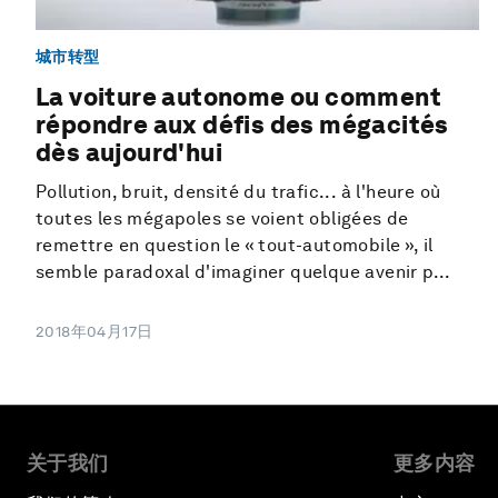
城市转型
La voiture autonome ou comment
répondre aux défis des mégacités
dès aujourd'hui
Pollution, bruit, densité du trafic... à l'heure où
toutes les mégapoles se voient obligées de
remettre en question le « tout-automobile », il
semble paradoxal d'imaginer quelque avenir p...
2018年04月17日
关于我们
更多内容