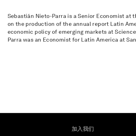
Sebastián Nieto-Parra is a Senior Economist at
on the production of the annual report Latin Am
economic policy of emerging markets at Sciences 
Parra was an Economist for Latin America at Sa
加入我们